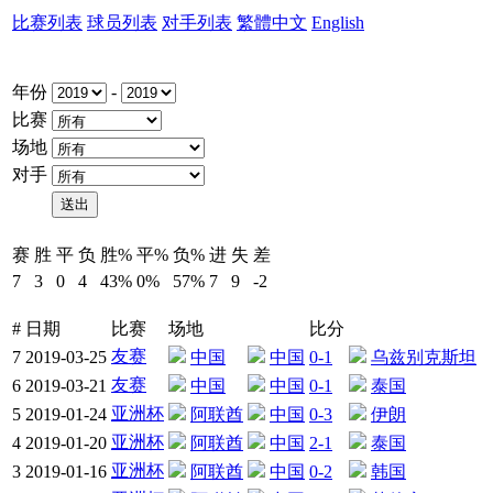
比赛列表
球员列表
对手列表
繁體中文
English
年份
-
比赛
场地
对手
赛
胜
平
负
胜%
平%
负%
进
失
差
7
3
0
4
43%
0%
57%
7
9
-2
#
日期
比赛
场地
比分
友赛
7
2019-03-25
中国
中国
0-1
乌兹别克斯坦
友赛
6
2019-03-21
中国
中国
0-1
泰国
亚洲杯
5
2019-01-24
阿联酋
中国
0-3
伊朗
亚洲杯
4
2019-01-20
阿联酋
中国
2-1
泰国
亚洲杯
3
2019-01-16
阿联酋
中国
0-2
韩国