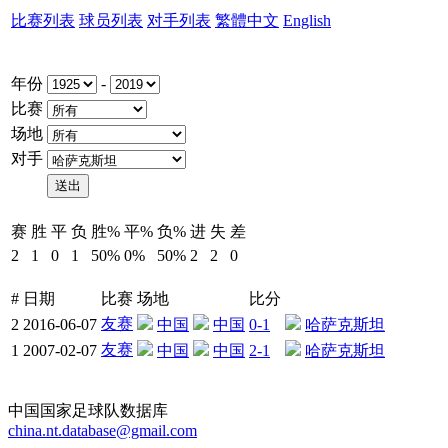
比赛列表
球员列表
对手列表
繁體中文
English
年份
-
比赛
场地
对手
赛
胜
平
负
胜%
平%
负%
进
失
差
2
1
0
1
50%
0%
50%
2
2
0
#
日期
比赛
场地
比分
友赛
2
2016-06-07
中国
中国
0-1
哈萨克斯坦
友赛
1
2007-02-07
中国
中国
2-1
哈萨克斯坦
中国国家足球队数据库
china.nt.database@gmail.com