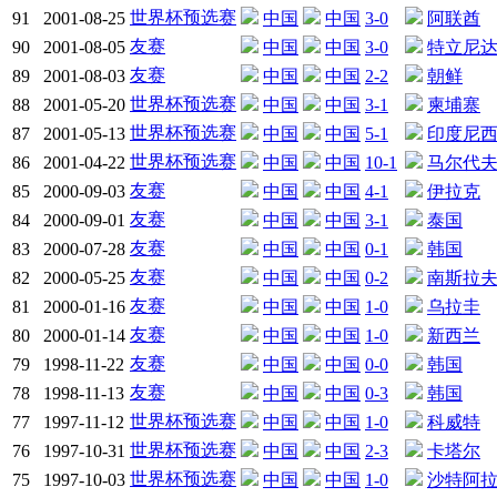
世界杯预选赛
91
2001-08-25
中国
中国
3-0
阿联酋
友赛
90
2001-08-05
中国
中国
3-0
特立尼
友赛
89
2001-08-03
中国
中国
2-2
朝鲜
世界杯预选赛
88
2001-05-20
中国
中国
3-1
柬埔寨
世界杯预选赛
87
2001-05-13
中国
中国
5-1
印度尼
世界杯预选赛
86
2001-04-22
中国
中国
10-1
马尔代
友赛
85
2000-09-03
中国
中国
4-1
伊拉克
友赛
84
2000-09-01
中国
中国
3-1
泰国
友赛
83
2000-07-28
中国
中国
0-1
韩国
友赛
82
2000-05-25
中国
中国
0-2
南斯拉
友赛
81
2000-01-16
中国
中国
1-0
乌拉圭
友赛
80
2000-01-14
中国
中国
1-0
新西兰
友赛
79
1998-11-22
中国
中国
0-0
韩国
友赛
78
1998-11-13
中国
中国
0-3
韩国
世界杯预选赛
77
1997-11-12
中国
中国
1-0
科威特
世界杯预选赛
76
1997-10-31
中国
中国
2-3
卡塔尔
世界杯预选赛
75
1997-10-03
中国
中国
1-0
沙特阿