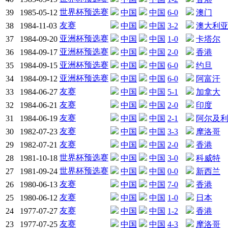
世界杯预选赛
39
1985-05-12
中国
中国
6-0
澳门
友赛
38
1984-11-03
中国
中国
3-2
澳大利
亚洲杯预选赛
37
1984-09-20
中国
中国
1-0
卡塔尔
亚洲杯预选赛
36
1984-09-17
中国
中国
2-0
香港
亚洲杯预选赛
35
1984-09-15
中国
中国
6-0
约旦
亚洲杯预选赛
34
1984-09-12
中国
中国
6-0
阿富汗
友赛
33
1984-06-27
中国
中国
5-1
加拿大
友赛
32
1984-06-21
中国
中国
2-0
印度
友赛
31
1984-06-19
中国
中国
2-1
阿尔及
友赛
30
1982-07-23
中国
中国
3-3
摩洛哥
友赛
29
1982-07-21
中国
中国
2-0
香港
世界杯预选赛
28
1981-10-18
中国
中国
3-0
科威特
世界杯预选赛
27
1981-09-24
中国
中国
0-0
新西兰
友赛
26
1980-06-13
中国
中国
7-0
香港
友赛
25
1980-06-12
中国
中国
1-0
日本
友赛
24
1977-07-27
中国
中国
1-2
香港
友赛
23
1977-07-25
中国
中国
4-3
摩洛哥