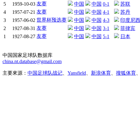
友赛
5
1959-10-03
中国
中国
0-1
苏联
友赛
4
1957-07-21
中国
中国
4-1
苏丹
世界杯预选赛
3
1957-06-02
中国
中国
4-3
印度尼
友赛
2
1927-08-31
中国
中国
3-1
菲律宾
友赛
1
1927-08-27
中国
中国
5-1
日本
中国国家足球队数据库
china.nt.database@gmail.com
主要來源：
中国足球队战记
、
Yansfield
、
新浪体育
、
搜狐体育