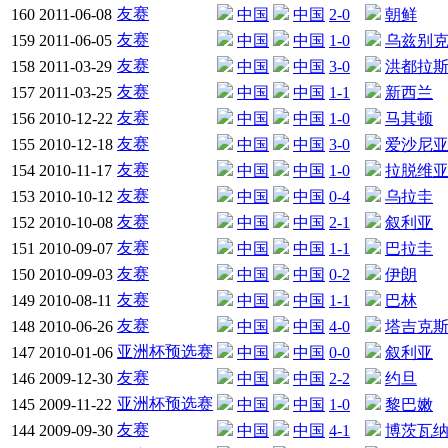
友赛
160
2011-06-08
中国
中国
2-0
朝鲜
友赛
159
2011-06-05
中国
中国
1-0
乌兹别
友赛
158
2011-03-29
中国
中国
3-0
洪都拉
友赛
157
2011-03-25
中国
中国
1-1
新西兰
友赛
156
2010-12-22
中国
中国
1-0
马其顿
友赛
155
2010-12-18
中国
中国
3-0
爱沙尼
友赛
154
2010-11-17
中国
中国
1-0
拉脱维
友赛
153
2010-10-12
中国
中国
0-4
乌拉圭
友赛
152
2010-10-08
中国
中国
2-1
叙利亚
友赛
151
2010-09-07
中国
中国
1-1
巴拉圭
友赛
150
2010-09-03
中国
中国
0-2
伊朗
友赛
149
2010-08-11
中国
中国
1-1
巴林
友赛
148
2010-06-26
中国
中国
4-0
塔吉克
亚洲杯预选赛
147
2010-01-06
中国
中国
0-0
叙利亚
友赛
146
2009-12-30
中国
中国
2-2
约旦
亚洲杯预选赛
145
2009-11-22
中国
中国
1-0
黎巴嫩
友赛
144
2009-09-30
中国
中国
4-1
博茨瓦