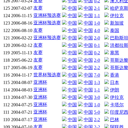
友赛
126
2007-03-24
中国
中国
0-2
澳大利
友赛
125
2007-02-07
中国
中国
2-1
哈萨克
亚洲杯预选赛
124
2006-11-15
中国
中国
1-1
伊拉克
亚洲杯预选赛
123
2006-08-16
中国
中国
1-0
新加坡
友赛
122
2006-08-10
中国
中国
4-0
泰国
亚洲杯预选赛
121
2006-02-22
中国
中国
2-0
巴勒斯
友赛
120
2006-02-12
中国
中国
0-1
洪都拉
友赛
119
2005-11-13
中国
中国
0-2
塞黑
友赛
118
2005-06-22
中国
中国
2-0
哥斯达
友赛
117
2005-06-19
中国
中国
2-2
哥斯达
世界杯预选赛
116
2004-11-17
中国
中国
7-0
香港
亚洲杯
115
2004-08-07
中国
中国
1-3
日本
亚洲杯
114
2004-08-03
中国
中国
1-1
伊朗
亚洲杯
113
2004-07-30
中国
中国
3-0
伊拉克
亚洲杯
112
2004-07-25
中国
中国
1-0
卡塔尔
亚洲杯
111
2004-07-21
中国
中国
5-0
印度尼
亚洲杯
110
2004-07-17
中国
中国
2-2
巴林
友赛
109
2004-07-10
中国
中国
2-2
阿联酋