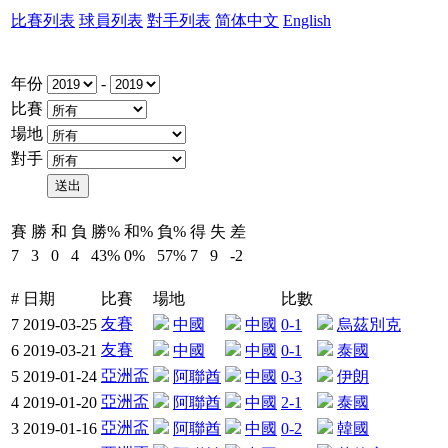
比賽列表
球員列表
對手列表
简体中文
English
年份
-
比賽
場地
對手
賽
勝
和
負
勝%
和%
負%
得
失
差
7
3
0
4
43%
0%
57%
7
9
-2
#
日期
比賽
場地
比數
友賽
7
2019-03-25
中國
中國
0-1
烏茲別克
友賽
6
2019-03-21
中國
中國
0-1
泰國
亞洲盃
5
2019-01-24
阿聯酋
中國
0-3
伊朗
亞洲盃
4
2019-01-20
阿聯酋
中國
2-1
泰國
亞洲盃
3
2019-01-16
阿聯酋
中國
0-2
韓國