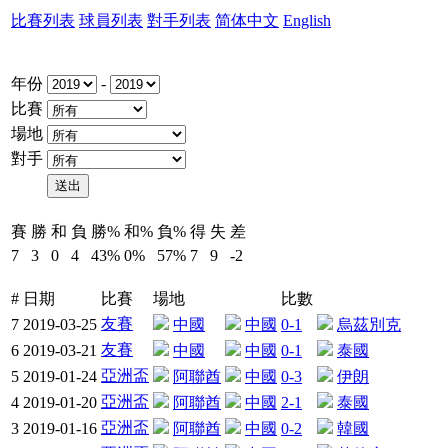
比賽列表
球員列表
對手列表
简体中文
English
年份
-
比賽
場地
對手
賽
勝
和
負
勝%
和%
負%
得
失
差
7
3
0
4
43%
0%
57%
7
9
-2
#
日期
比賽
場地
比數
友賽
7
2019-03-25
中國
中國
0-1
烏茲別克
友賽
6
2019-03-21
中國
中國
0-1
泰國
亞洲盃
5
2019-01-24
阿聯酋
中國
0-3
伊朗
亞洲盃
4
2019-01-20
阿聯酋
中國
2-1
泰國
亞洲盃
3
2019-01-16
阿聯酋
中國
0-2
韓國