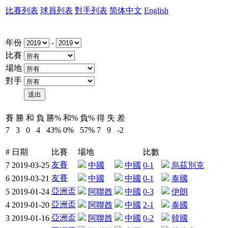
比賽列表
球員列表
對手列表
简体中文
English
年份
-
比賽
場地
對手
賽
勝
和
負
勝%
和%
負%
得
失
差
7
3
0
4
43%
0%
57%
7
9
-2
#
日期
比賽
場地
比數
友賽
7
2019-03-25
中國
中國
0-1
烏茲別克
友賽
6
2019-03-21
中國
中國
0-1
泰國
亞洲盃
5
2019-01-24
阿聯酋
中國
0-3
伊朗
亞洲盃
4
2019-01-20
阿聯酋
中國
2-1
泰國
亞洲盃
3
2019-01-16
阿聯酋
中國
0-2
韓國