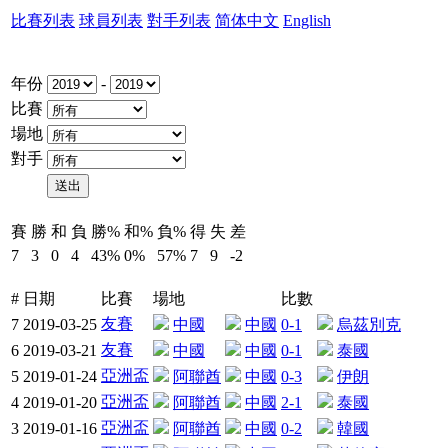
比賽列表
球員列表
對手列表
简体中文
English
年份
-
比賽
場地
對手
賽
勝
和
負
勝%
和%
負%
得
失
差
7
3
0
4
43%
0%
57%
7
9
-2
#
日期
比賽
場地
比數
友賽
7
2019-03-25
中國
中國
0-1
烏茲別克
友賽
6
2019-03-21
中國
中國
0-1
泰國
亞洲盃
5
2019-01-24
阿聯酋
中國
0-3
伊朗
亞洲盃
4
2019-01-20
阿聯酋
中國
2-1
泰國
亞洲盃
3
2019-01-16
阿聯酋
中國
0-2
韓國