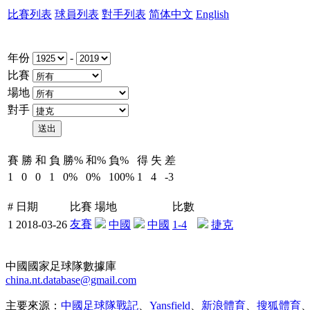
比賽列表
球員列表
對手列表
简体中文
English
年份
-
比賽
場地
對手
賽
勝
和
負
勝%
和%
負%
得
失
差
1
0
0
1
0%
0%
100%
1
4
-3
#
日期
比賽
場地
比數
友賽
1
2018-03-26
中國
中國
1-4
捷克
中國國家足球隊數據庫
china.nt.database@gmail.com
主要來源：
中國足球隊戰記
、
Yansfield
、
新浪體育
、
搜狐體育