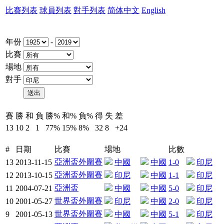
比賽列表
球員列表
對手列表
简体中文
English
年份
-
比賽
場地
對手
賽
勝
和
負
勝%
和%
負%
得
失
差
13
10
2
1
77%
15%
8%
32
8
+24
#
日期
比賽
場地
比數
亞洲盃外圍賽
13
2013-11-15
中國
中國
1-0
印尼
亞洲盃外圍賽
12
2013-10-15
印尼
中國
1-1
印尼
亞洲盃
11
2004-07-21
中國
中國
5-0
印尼
世界盃外圍賽
10
2001-05-27
印尼
中國
2-0
印尼
世界盃外圍賽
9
2001-05-13
中國
中國
5-1
印尼