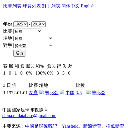
比賽列表
球員列表
對手列表
简体中文
English
年份
-
比賽
場地
對手
賽
勝
和
負
勝%
和%
負%
得
失
差
1
0
1
0
0%
100%
0%
3
3
0
#
日期
比賽
場地
比數
友賽
1
1972-01-01
贊比亞
中國
3-3
贊比亞
中國國家足球隊數據庫
china.nt.database@gmail.com
主要來源：
中國足球隊戰記
、
Yansfield
、
新浪體育
、
搜狐體育