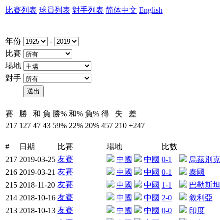
比賽列表
球員列表
對手列表
简体中文
English
年份
-
比賽
場地
對手
賽
勝
和
負
勝%
和%
負%
得
失
差
217
127
47
43
59%
22%
20%
457
210
+247
#
日期
比賽
場地
比數
友賽
217
2019-03-25
中國
中國
0-1
烏茲別
友賽
216
2019-03-21
中國
中國
0-1
泰國
友賽
215
2018-11-20
中國
中國
1-1
巴勒斯
友賽
214
2018-10-16
中國
中國
2-0
敘利亞
友賽
213
2018-10-13
中國
中國
0-0
印度