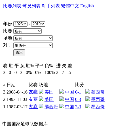
比赛列表
球员列表
对手列表
繁體中文
English
年份
-
比赛
场地
对手
赛
胜
平
负
胜%
平%
负%
进
失
差
3
0
0
3
0%
0%
100%
2
7
-5
#
日期
比赛
场地
比分
友赛
3
2008-04-16
美国
中国
0-1
墨西哥
友赛
2
1993-11-03
美国
中国
0-3
墨西哥
友赛
1
1987-03-17
墨西哥
中国
2-3
墨西哥
中国国家足球队数据库