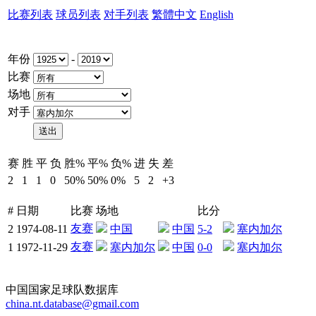
比赛列表
球员列表
对手列表
繁體中文
English
年份
-
比赛
场地
对手
赛
胜
平
负
胜%
平%
负%
进
失
差
2
1
1
0
50%
50%
0%
5
2
+3
#
日期
比赛
场地
比分
友赛
2
1974-08-11
中国
中国
5-2
塞内加尔
友赛
1
1972-11-29
塞内加尔
中国
0-0
塞内加尔
中国国家足球队数据库
china.nt.database@gmail.com