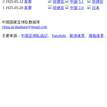
友赛
2
1925-05-22
菲律宾
中国
5-1
菲律宾
友赛
1
1925-05-20
菲律宾
中国
2-0
日本
中国国家足球队数据库
china.nt.database@gmail.com
主要來源：
中国足球队战记
、
Yansfield
、
新浪体育
、
搜狐体育