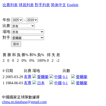
比賽列表
球員列表
對手列表
简体中文
English
年份
-
比賽
場地
對手
賽
勝
和
負
勝%
和%
負%
得
失
差
2
0
0
2
0%
0%
100%
0
2
-2
#
日期
比賽
場地
比數
友賽
2
2005-03-29
愛爾蘭
中國
0-1
愛爾蘭
友賽
1
1984-06-03
日本
中國
0-1
愛爾蘭
中國國家足球隊數據庫
china.nt.database@gmail.com