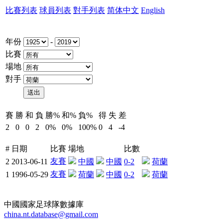
比賽列表
球員列表
對手列表
简体中文
English
年份
-
比賽
場地
對手
賽
勝
和
負
勝%
和%
負%
得
失
差
2
0
0
2
0%
0%
100%
0
4
-4
#
日期
比賽
場地
比數
友賽
2
2013-06-11
中國
中國
0-2
荷蘭
友賽
1
1996-05-29
荷蘭
中國
0-2
荷蘭
中國國家足球隊數據庫
china.nt.database@gmail.com