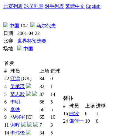
比赛列表
球员列表
对手列表
繁體中文
English
中国
10-1
马尔代夫
日期
2001-04-22
比赛
世界杯预选赛
场地
中国
首发
#
球员
上场
进球
22
江津
[GK]
34
0
4
吴承瑛
32
1
5
范志毅
87
14
替补
6
李明
66
5
#
球员
上场
进球
8
李铁
56
5
16
曲波
6
1
9
马明宇
[C]
65
10
24
邵佳一
10
0
11
谢晖
7
3
14
李玮锋
34
5