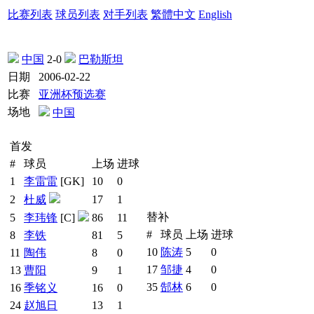
比赛列表
球员列表
对手列表
繁體中文
English
中国
2-0
巴勒斯坦
日期
2006-02-22
比赛
亚洲杯预选赛
场地
中国
首发
#
球员
上场
进球
1
李雷雷
[GK]
10
0
2
杜威
17
1
替补
5
李玮锋
[C]
86
11
#
球员
上场
进球
8
李铁
81
5
10
陈涛
5
0
11
陶伟
8
0
17
邹捷
4
0
13
曹阳
9
1
35
郜林
6
0
16
季铭义
16
0
24
赵旭日
13
1