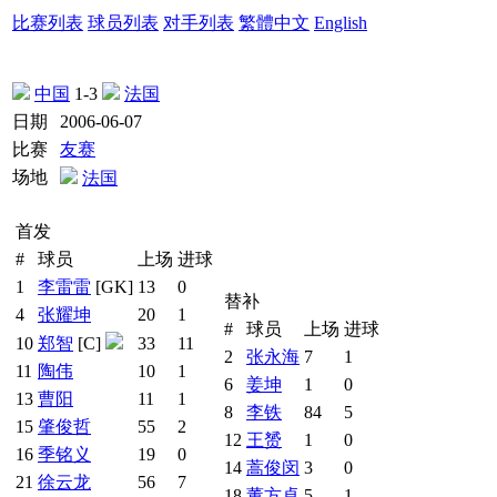
比赛列表
球员列表
对手列表
繁體中文
English
中国
1-3
法国
日期
2006-06-07
比赛
友赛
场地
法国
首发
#
球员
上场
进球
1
李雷雷
[GK]
13
0
替补
4
张耀坤
20
1
#
球员
上场
进球
10
郑智
[C]
33
11
2
张永海
7
1
11
陶伟
10
1
6
姜坤
1
0
13
曹阳
11
1
8
李铁
84
5
15
肇俊哲
55
2
12
王赟
1
0
16
季铭义
19
0
14
蒿俊闵
3
0
21
徐云龙
56
7
18
董方卓
5
1