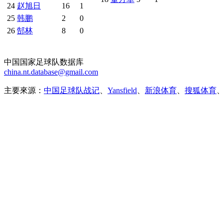
24
赵旭日
16
1
25
韩鹏
2
0
26
郜林
8
0
中国国家足球队数据库
china.nt.database@gmail.com
主要來源：
中国足球队战记
、
Yansfield
、
新浪体育
、
搜狐体育