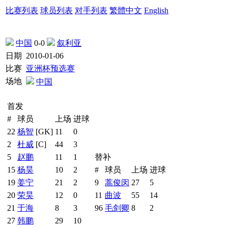
比赛列表
球员列表
对手列表
繁體中文
English
中国
0-0
叙利亚
日期
2010-01-06
比赛
亚洲杯预选赛
场地
中国
首发
#
球员
上场
进球
22
杨智
[GK]
11
0
2
杜威
[C]
44
3
5
赵鹏
11
1
替补
15
杨昊
10
2
#
球员
上场
进球
19
姜宁
21
2
9
蒿俊闵
27
5
20
荣昊
12
0
11
曲波
55
14
21
于海
8
3
96
毛剑卿
8
2
27
韩鹏
29
10