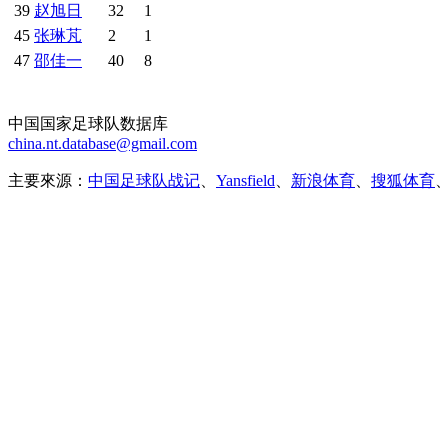
39
赵旭日
32
1
45
张琳芃
2
1
47
邵佳一
40
8
中国国家足球队数据库
china.nt.database@gmail.com
主要來源：
中国足球队战记
、
Yansfield
、
新浪体育
、
搜狐体育