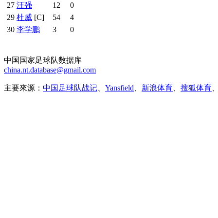
27
汪强
12
0
29
杜威
[C]
54
4
30
李学鹏
3
0
中国国家足球队数据库
china.nt.database@gmail.com
主要來源：
中国足球队战记
、
Yansfield
、
新浪体育
、
搜狐体育