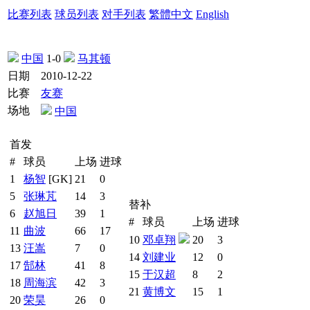
比赛列表
球员列表
对手列表
繁體中文
English
中国
1-0
马其顿
日期
2010-12-22
比赛
友赛
场地
中国
首发
#
球员
上场
进球
1
杨智
[GK]
21
0
5
张琳芃
14
3
替补
6
赵旭日
39
1
#
球员
上场
进球
11
曲波
66
17
10
邓卓翔
20
3
13
汪嵩
7
0
14
刘建业
12
0
17
郜林
41
8
15
于汉超
8
2
18
周海滨
42
3
21
黄博文
15
1
20
荣昊
26
0