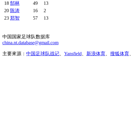
18
郜林
49
13
20
陈涛
16
2
23
郑智
57
13
中国国家足球队数据库
china.nt.database@gmail.com
主要來源：
中国足球队战记
、
Yansfield
、
新浪体育
、
搜狐体育