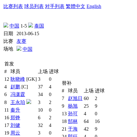
比赛列表
球员列表
对手列表
繁體中文
English
中国
1-5
泰国
日期
2013-06-15
比赛
友赛
场地
中国
首发
#
球员
上场
进球
12
耿晓峰
[GK]
3
0
替补
4
赵鹏
[C]
37
4
#
球员
上场
进球
6
冯潇霆
34
0
7
赵旭日
60
2
8
王永珀
3
2
9
杨旭
25
9
11
秦升
10
0
13
孙可
4
0
16
郑铮
6
2
18
郜林
64
16
17
刘健
32
4
21
于海
42
9
19
周云
3
0
24
郎征
4
0