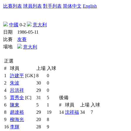
比賽列表
球員列表
對手列表
简体中文
English
中國
0-2
意大利
日期
1986-05-11
比賽
友賽
場地
意大利
正選
#
球員
上場
入球
1
許建平
[GK]
8
0
2
朱波
30
0
4
呂洪祥
29
0
5
賈秀全
[C]
31
5
後備
6
陳東
5
1
#
球員
上場
入球
8
趙達裕
29
19
14
沈祥福
34
7
9
柳海光
20
8
16
李輝
28
9