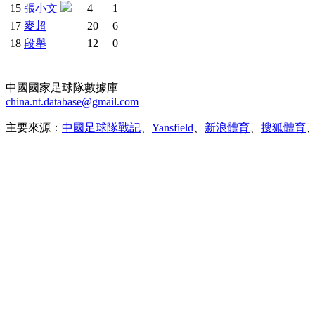
15
張小文
4
1
17
麥超
20
6
18
段舉
12
0
中國國家足球隊數據庫
china.nt.database@gmail.com
主要來源：
中國足球隊戰記
、
Yansfield
、
新浪體育
、
搜狐體育