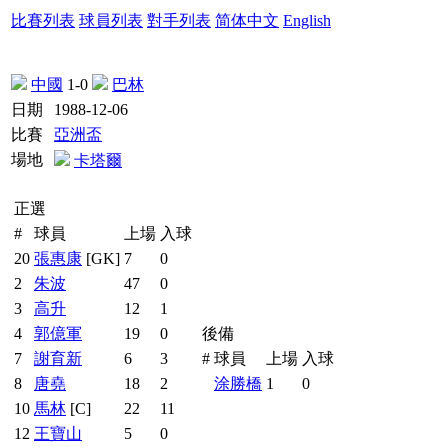
比賽列表
球員列表
對手列表
简体中文
English
中國
1-0
巴林
日期
1988-12-06
比賽
亞洲盃
場地
卡塔爾
正選
#
球員
上場
入球
20
張惠康
[GK]
7
0
2
朱波
47
0
3
高升
12
1
4
郭億軍
19
0
後備
7
謝育新
6
3
#
球員
上場
入球
8
唐堯
18
2
涂勝橋
1
0
10
馬林
[C]
22
11
12
王寶山
5
0