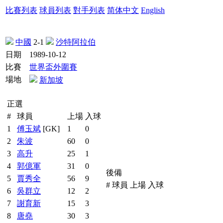
比賽列表
球員列表
對手列表
简体中文
English
中國
2-1
沙特阿拉伯
日期
1989-10-12
比賽
世界盃外圍賽
場地
新加坡
正選
#
球員
上場
入球
1
傅玉斌
[GK]
1
0
2
朱波
60
0
3
高升
25
1
4
郭億軍
31
0
後備
5
賈秀全
56
9
#
球員
上場
入球
6
吳群立
12
2
7
謝育新
15
3
8
唐堯
30
3