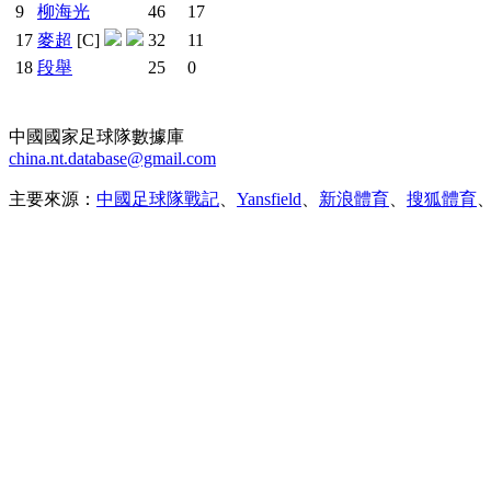
9
柳海光
46
17
17
麥超
[C]
32
11
18
段舉
25
0
中國國家足球隊數據庫
china.nt.database@gmail.com
主要來源：
中國足球隊戰記
、
Yansfield
、
新浪體育
、
搜狐體育