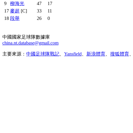
9
柳海光
47
17
17
麥超
[C]
33
11
18
段舉
26
0
中國國家足球隊數據庫
china.nt.database@gmail.com
主要來源：
中國足球隊戰記
、
Yansfield
、
新浪體育
、
搜狐體育