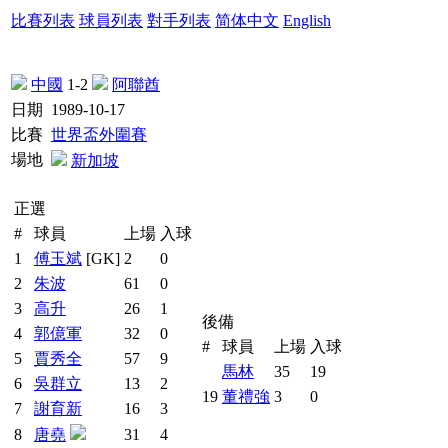
比賽列表
球員列表
對手列表
简体中文
English
中國
1-2
阿聯酋
日期
1989-10-17
比賽
世界盃外圍賽
場地
新加坡
正選
#
球員
上場
入球
1
傅玉斌
[GK]
2
0
2
朱波
61
0
3
高升
26
1
後備
4
郭億軍
32
0
#
球員
上場
入球
5
賈秀全
57
9
馬林
35
19
6
吳群立
13
2
19
董禮強
3
0
7
謝育新
16
3
8
唐堯
31
4