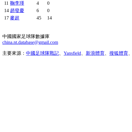
11
鞠李瑾
4
0
14
趙發慶
6
0
17
麥超
45
14
中國國家足球隊數據庫
china.nt.database@gmail.com
主要來源：
中國足球隊戰記
、
Yansfield
、
新浪體育
、
搜狐體育