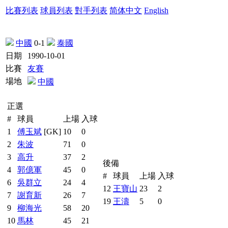
比賽列表
球員列表
對手列表
简体中文
English
中國
0-1
泰國
日期
1990-10-01
比賽
友賽
場地
中國
正選
#
球員
上場
入球
1
傅玉斌
[GK]
10
0
2
朱波
71
0
3
高升
37
2
後備
4
郭億軍
45
0
#
球員
上場
入球
6
吳群立
24
4
12
王寶山
23
2
7
謝育新
26
7
19
王濤
5
0
9
柳海光
58
20
10
馬林
45
21