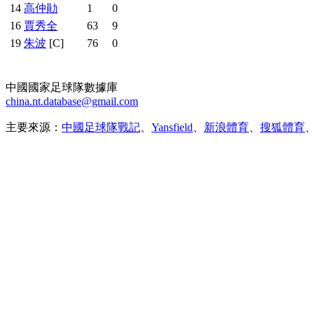
14
高仲勛
1
0
16
賈秀全
63
9
19
朱波
[C]
76
0
中國國家足球隊數據庫
china.nt.database@gmail.com
主要來源：
中國足球隊戰記
、
Yansfield
、
新浪體育
、
搜狐體育