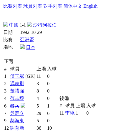
比賽列表
球員列表
對手列表
简体中文
English
中國
1-1
沙特阿拉伯
日期
1992-10-29
比賽
亞洲盃
場地
日本
正選
#
球員
上場
入球
1
傅玉斌
[GK]
11
0
2
馮志剛
3
0
3
董禮強
8
0
4
范志毅
4
0
後備
#
球員
上場
入球
6
黎兵
5
1
11
李曉
1
0
7
吳群立
29
6
9
郝海東
5
0
12
謝育新
36
10