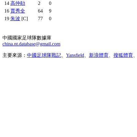
14
高仲勛
2
0
16
賈秀全
64
9
19
朱波
[C]
77
0
中國國家足球隊數據庫
china.nt.database@gmail.com
主要來源：
中國足球隊戰記
、
Yansfield
、
新浪體育
、
搜狐體育