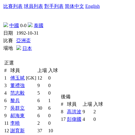
比賽列表
球員列表
對手列表
简体中文
English
中國
0-0
泰國
日期
1992-10-31
比賽
亞洲盃
場地
日本
正選
#
球員
上場
入球
1
傅玉斌
[GK]
12
0
3
董禮強
9
0
4
范志毅
5
0
後備
6
黎兵
6
1
#
球員
上場
入球
7
吳群立
30
6
8
高洪波
9
2
9
郝海東
6
0
17
彭偉國
4
0
11
李曉
2
0
12
謝育新
37
10