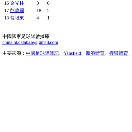
16
金光柱
3
0
17
彭偉國
18
5
18
曹限東
4
1
中國國家足球隊數據庫
china.nt.database@gmail.com
主要來源：
中國足球隊戰記
、
Yansfield
、
新浪體育
、
搜狐體育