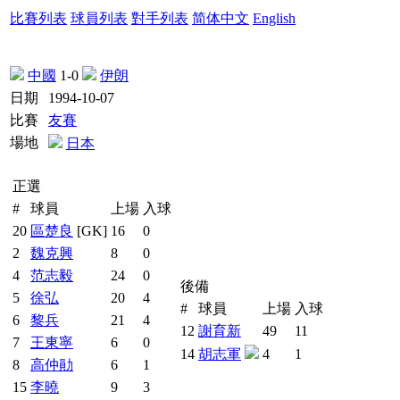
比賽列表
球員列表
對手列表
简体中文
English
中國
1-0
伊朗
日期
1994-10-07
比賽
友賽
場地
日本
正選
#
球員
上場
入球
20
區楚良
[GK]
16
0
2
魏克興
8
0
4
范志毅
24
0
後備
5
徐弘
20
4
#
球員
上場
入球
6
黎兵
21
4
12
謝育新
49
11
7
王東寧
6
0
14
胡志軍
4
1
8
高仲勛
6
1
15
李曉
9
3