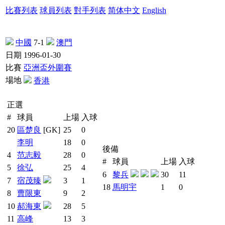
比賽列表
球員列表
對手列表
简体中文
English
中國
7-1
澳門
日期
1996-01-30
比賽
亞洲盃外圍賽
場地
香港
正選
#
球員
上場
入球
20
區楚良
[GK]
25
0
李明
18
0
後備
4
范志毅
28
0
#
球員
上場
入球
5
徐弘
25
4
6
黎兵
30
11
7
宿茂臻
3
1
18
馬明宇
1
0
8
曹限東
9
2
10
郝海東
28
5
11
高峰
13
3