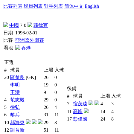
比賽列表
球員列表
對手列表
简体中文
English
中國
7-0
菲律賓
日期
1996-02-01
比賽
亞洲盃外圍賽
場地
香港
正選
#
球員
上場
入球
20
區楚良
[GK]
26
0
李明
19
0
後備
王濤
9
0
#
球員
上場
入球
4
范志毅
29
0
7
宿茂臻
4
3
5
徐弘
26
4
11
高峰
14
4
6
黎兵
31
11
17
彭偉國
24
8
10
郝海東
29
8
12
謝育新
51
11