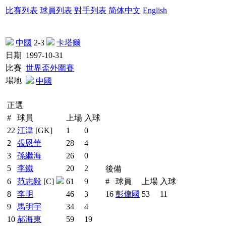
比賽列表
球員列表
對手列表
简体中文
English
中國
2-3
卡塔爾
日期
1997-10-31
比賽
世界盃外圍賽
場地
中國
正選
#
球員
上場
入球
22
江津
[GK]
1
0
2
張恩華
28
4
3
孫繼海
26
0
5
李鐵
20
2
後備
6
范志毅
[C]
61
9
#
球員
上場
入球
8
李明
46
3
16
彭偉國
53
11
9
馬明宇
34
4
10
郝海東
59
19