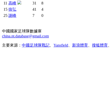
11
高峰
31
8
15
徐弘
41
4
25
謝峰
7
0
中國國家足球隊數據庫
china.nt.database@gmail.com
主要來源：
中國足球隊戰記
、
Yansfield
、
新浪體育
、
搜狐體育