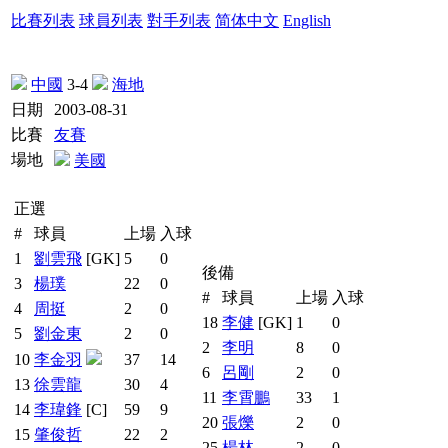
比賽列表
球員列表
對手列表
简体中文
English
中國
3-4
海地
日期
2003-08-31
比賽
友賽
場地
美國
正選
#
球員
上場
入球
1
劉雲飛
[GK]
5
0
後備
3
楊璞
22
0
#
球員
上場
入球
4
周挺
2
0
18
李健
[GK]
1
0
5
劉金東
2
0
2
李明
8
0
10
李金羽
37
14
6
呂剛
2
0
13
徐雲龍
30
4
11
李霄鵬
33
1
14
李瑋鋒
[C]
59
9
20
張爍
2
0
15
肇俊哲
22
2
25
楊林
2
0