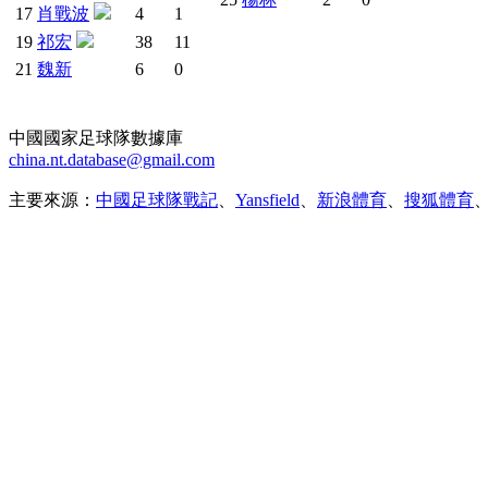
17
肖戰波
4
1
19
祁宏
38
11
21
魏新
6
0
中國國家足球隊數據庫
china.nt.database@gmail.com
主要來源：
中國足球隊戰記
、
Yansfield
、
新浪體育
、
搜狐體育