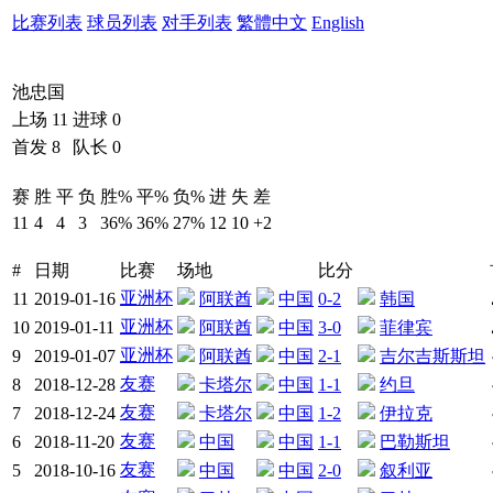
比赛列表
球员列表
对手列表
繁體中文
English
池忠国
上场
11
进球
0
首发
8
队长
0
赛
胜
平
负
胜%
平%
负%
进
失
差
11
4
4
3
36%
36%
27%
12
10
+2
#
日期
比赛
场地
比分
亚洲杯
11
2019-01-16
阿联酋
中国
0-2
韩国
亚洲杯
10
2019-01-11
阿联酋
中国
3-0
菲律宾
亚洲杯
9
2019-01-07
阿联酋
中国
2-1
吉尔吉斯斯坦
友赛
8
2018-12-28
卡塔尔
中国
1-1
约旦
友赛
7
2018-12-24
卡塔尔
中国
1-2
伊拉克
友赛
6
2018-11-20
中国
中国
1-1
巴勒斯坦
友赛
5
2018-10-16
中国
中国
2-0
叙利亚