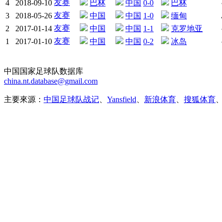
友赛
4
2018-09-10
巴林
中国
0-0
巴林
友赛
3
2018-05-26
中国
中国
1-0
缅甸
友赛
2
2017-01-14
中国
中国
1-1
克罗地亚
友赛
1
2017-01-10
中国
中国
0-2
冰岛
中国国家足球队数据库
china.nt.database@gmail.com
主要來源：
中国足球队战记
、
Yansfield
、
新浪体育
、
搜狐体育