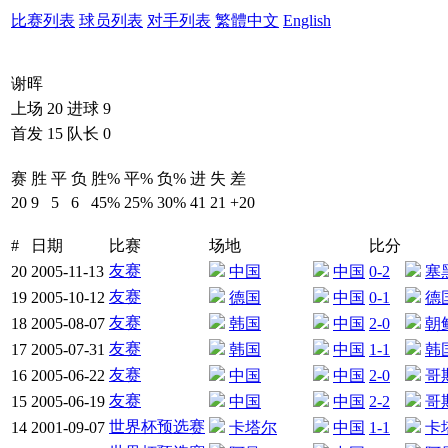
比赛列表
球员列表
对手列表
繁體中文
English
谢晖
上场
20
进球
9
首发
15
队长
0
赛
胜
平
负
胜%
平%
负%
进
失
差
20
9
5
6
45%
25%
30%
41
21
+20
#
日期
比赛
场地
比分
友赛
20
2005-11-13
中国
中国
0-2
塞
友赛
19
2005-10-12
德国
中国
0-1
德
友赛
18
2005-08-07
韩国
中国
2-0
朝
友赛
17
2005-07-31
韩国
中国
1-1
韩
友赛
16
2005-06-22
中国
中国
2-0
哥
友赛
15
2005-06-19
中国
中国
2-2
哥
世界杯预选赛
14
2001-09-07
卡塔尔
中国
1-1
卡