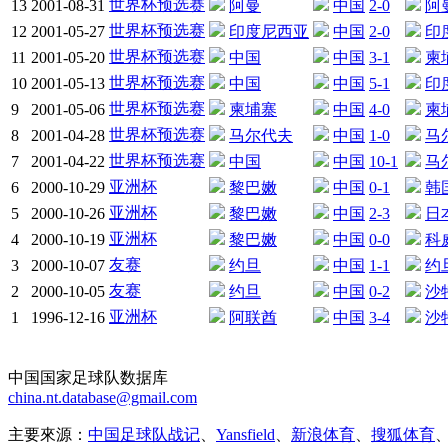
世界杯预选赛
13
2001-08-31
阿曼
中国
2-0
阿
世界杯预选赛
12
2001-05-27
印度尼西亚
中国
2-0
印
世界杯预选赛
11
2001-05-20
中国
中国
3-1
柬
世界杯预选赛
10
2001-05-13
中国
中国
5-1
印
世界杯预选赛
9
2001-05-06
柬埔寨
中国
4-0
柬
世界杯预选赛
8
2001-04-28
马尔代夫
中国
1-0
马
世界杯预选赛
7
2001-04-22
中国
中国
10-1
马
亚洲杯
6
2000-10-29
黎巴嫩
中国
0-1
韩
亚洲杯
5
2000-10-26
黎巴嫩
中国
2-3
日
亚洲杯
4
2000-10-19
黎巴嫩
中国
0-0
科
友赛
3
2000-10-07
约旦
中国
1-1
约
友赛
2
2000-10-05
约旦
中国
0-2
沙
亚洲杯
1
1996-12-16
阿联酋
中国
3-4
沙
中国国家足球队数据库
china.nt.database@gmail.com
主要來源：
中国足球队战记
、
Yansfield
、
新浪体育
、
搜狐体育