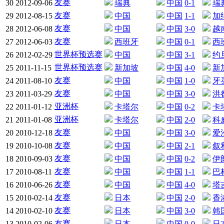
友赛
30
2012-09-06
瑞典
中国
0-1
瑞
友赛
29
2012-08-15
中国
中国
1-1
加
友赛
28
2012-06-08
中国
中国
3-0
越
友赛
27
2012-06-03
西班牙
中国
0-1
西
世界杯预选赛
26
2012-02-29
中国
中国
3-1
约
世界杯预选赛
25
2011-11-15
新加坡
中国
4-0
新
友赛
24
2011-08-10
中国
中国
1-0
牙
友赛
23
2011-03-29
中国
中国
3-0
洪
亚洲杯
22
2011-01-12
卡塔尔
中国
0-2
卡
亚洲杯
21
2011-01-08
卡塔尔
中国
2-0
科
友赛
20
2010-12-18
中国
中国
3-0
爱
友赛
19
2010-10-08
中国
中国
2-1
叙
友赛
18
2010-09-03
中国
中国
0-2
伊
友赛
17
2010-08-11
中国
中国
1-1
巴
友赛
16
2010-06-26
中国
中国
4-0
塔
友赛
15
2010-02-14
日本
中国
2-0
香
友赛
14
2010-02-10
日本
中国
3-0
韩
友赛
13
2010-02-06
日本
中国
0-0
日