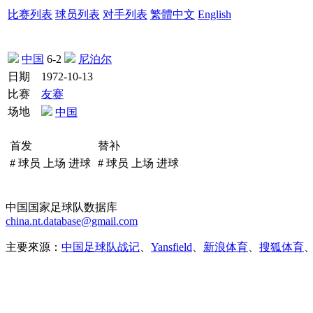
比赛列表
球员列表
对手列表
繁體中文
English
中国
6-2
尼泊尔
日期
1972-10-13
比赛
友赛
场地
中国
首发
替补
#
球员
上场
进球
#
球员
上场
进球
中国国家足球队数据库
china.nt.database@gmail.com
主要來源：
中国足球队战记
、
Yansfield
、
新浪体育
、
搜狐体育