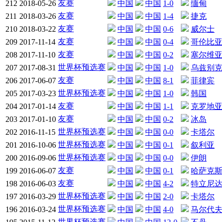
友赛
212
2018-05-26
中国
中国
1-0
缅甸
友赛
211
2018-03-26
中国
中国
1-4
捷克
友赛
210
2018-03-22
中国
中国
0-6
威尔士
友赛
209
2017-11-14
中国
中国
0-4
哥伦比
友赛
208
2017-11-10
中国
中国
0-2
塞尔维
世界杯预选赛
207
2017-08-31
中国
中国
1-0
乌兹别
友赛
206
2017-06-07
中国
中国
8-1
菲律宾
世界杯预选赛
205
2017-03-23
中国
中国
1-0
韩国
友赛
204
2017-01-14
中国
中国
1-1
克罗地
友赛
203
2017-01-10
中国
中国
0-2
冰岛
世界杯预选赛
202
2016-11-15
中国
中国
0-0
卡塔尔
世界杯预选赛
201
2016-10-06
中国
中国
0-1
叙利亚
世界杯预选赛
200
2016-09-06
中国
中国
0-0
伊朗
友赛
199
2016-06-07
中国
中国
0-1
哈萨克
友赛
198
2016-06-03
中国
中国
4-2
特立尼
世界杯预选赛
197
2016-03-29
中国
中国
2-0
卡塔尔
世界杯预选赛
196
2016-03-24
中国
中国
4-0
马尔代
世界杯预选赛