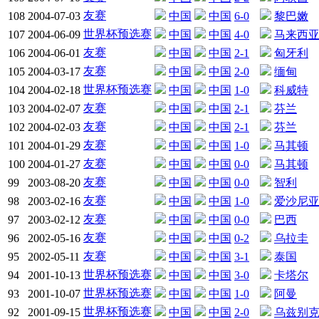
友赛
108
2004-07-03
中国
中国
6-0
黎巴嫩
世界杯预选赛
107
2004-06-09
中国
中国
4-0
马来西
友赛
106
2004-06-01
中国
中国
2-1
匈牙利
友赛
105
2004-03-17
中国
中国
2-0
缅甸
世界杯预选赛
104
2004-02-18
中国
中国
1-0
科威特
友赛
103
2004-02-07
中国
中国
2-1
芬兰
友赛
102
2004-02-03
中国
中国
2-1
芬兰
友赛
101
2004-01-29
中国
中国
1-0
马其顿
友赛
100
2004-01-27
中国
中国
0-0
马其顿
友赛
99
2003-08-20
中国
中国
0-0
智利
友赛
98
2003-02-16
中国
中国
1-0
爱沙尼
友赛
97
2003-02-12
中国
中国
0-0
巴西
友赛
96
2002-05-16
中国
中国
0-2
乌拉圭
友赛
95
2002-05-11
中国
中国
3-1
泰国
世界杯预选赛
94
2001-10-13
中国
中国
3-0
卡塔尔
世界杯预选赛
93
2001-10-07
中国
中国
1-0
阿曼
世界杯预选赛
92
2001-09-15
中国
中国
2-0
乌兹别