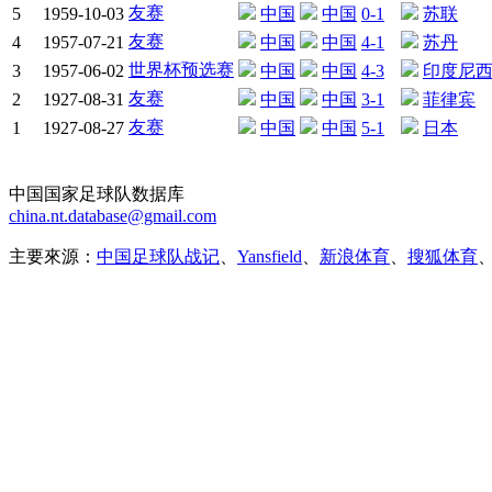
友赛
5
1959-10-03
中国
中国
0-1
苏联
友赛
4
1957-07-21
中国
中国
4-1
苏丹
世界杯预选赛
3
1957-06-02
中国
中国
4-3
印度尼
友赛
2
1927-08-31
中国
中国
3-1
菲律宾
友赛
1
1927-08-27
中国
中国
5-1
日本
中国国家足球队数据库
china.nt.database@gmail.com
主要來源：
中国足球队战记
、
Yansfield
、
新浪体育
、
搜狐体育