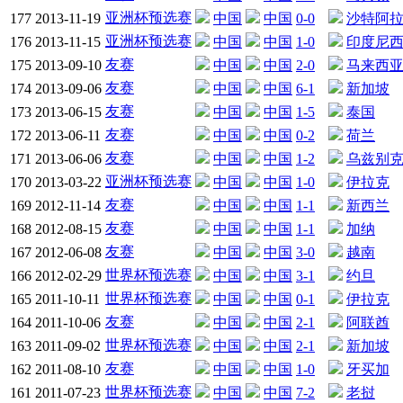
亚洲杯预选赛
177
2013-11-19
中国
中国
0-0
沙特阿
亚洲杯预选赛
176
2013-11-15
中国
中国
1-0
印度尼
友赛
175
2013-09-10
中国
中国
2-0
马来西
友赛
174
2013-09-06
中国
中国
6-1
新加坡
友赛
173
2013-06-15
中国
中国
1-5
泰国
友赛
172
2013-06-11
中国
中国
0-2
荷兰
友赛
171
2013-06-06
中国
中国
1-2
乌兹别
亚洲杯预选赛
170
2013-03-22
中国
中国
1-0
伊拉克
友赛
169
2012-11-14
中国
中国
1-1
新西兰
友赛
168
2012-08-15
中国
中国
1-1
加纳
友赛
167
2012-06-08
中国
中国
3-0
越南
世界杯预选赛
166
2012-02-29
中国
中国
3-1
约旦
世界杯预选赛
165
2011-10-11
中国
中国
0-1
伊拉克
友赛
164
2011-10-06
中国
中国
2-1
阿联酋
世界杯预选赛
163
2011-09-02
中国
中国
2-1
新加坡
友赛
162
2011-08-10
中国
中国
1-0
牙买加
世界杯预选赛
161
2011-07-23
中国
中国
7-2
老挝