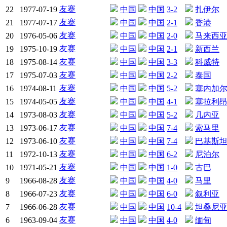
友赛
22
1977-07-19
中国
中国
3-2
扎伊尔
友赛
21
1977-07-17
中国
中国
2-1
香港
友赛
20
1976-05-06
中国
中国
2-0
马来西
友赛
19
1975-10-19
中国
中国
2-1
新西兰
友赛
18
1975-08-14
中国
中国
3-3
科威特
友赛
17
1975-07-03
中国
中国
2-2
泰国
友赛
16
1974-08-11
中国
中国
5-2
塞内加
友赛
15
1974-05-05
中国
中国
4-1
塞拉利
友赛
14
1973-08-03
中国
中国
5-2
几内亚
友赛
13
1973-06-17
中国
中国
7-4
索马里
友赛
12
1973-06-10
中国
中国
7-4
巴基斯
友赛
11
1972-10-13
中国
中国
6-2
尼泊尔
友赛
10
1971-05-21
中国
中国
1-0
古巴
友赛
9
1966-08-28
中国
中国
4-0
马里
友赛
8
1966-07-23
中国
中国
6-0
叙利亚
友赛
7
1966-06-28
中国
中国
10-4
坦桑尼
友赛
6
1963-09-04
中国
中国
4-0
缅甸