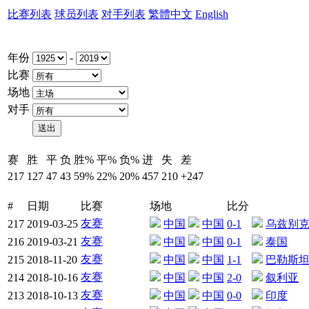
比赛列表
球员列表
对手列表
繁體中文
English
年份
-
比赛
场地
对手
赛
胜
平
负
胜%
平%
负%
进
失
差
217
127
47
43
59%
22%
20%
457
210
+247
#
日期
比赛
场地
比分
友赛
217
2019-03-25
中国
中国
0-1
乌兹别
友赛
216
2019-03-21
中国
中国
0-1
泰国
友赛
215
2018-11-20
中国
中国
1-1
巴勒斯
友赛
214
2018-10-16
中国
中国
2-0
叙利亚
友赛
213
2018-10-13
中国
中国
0-0
印度