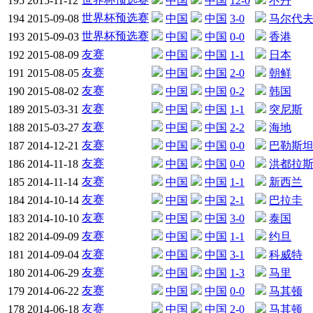
195
2015-11-12
中国
中国
12-0
不丹
世界杯预选赛
194
2015-09-08
中国
中国
3-0
马尔代
世界杯预选赛
193
2015-09-03
中国
中国
0-0
香港
友赛
192
2015-08-09
中国
中国
1-1
日本
友赛
191
2015-08-05
中国
中国
2-0
朝鲜
友赛
190
2015-08-02
中国
中国
0-2
韩国
友赛
189
2015-03-31
中国
中国
1-1
突尼斯
友赛
188
2015-03-27
中国
中国
2-2
海地
友赛
187
2014-12-21
中国
中国
0-0
巴勒斯
友赛
186
2014-11-18
中国
中国
0-0
洪都拉
友赛
185
2014-11-14
中国
中国
1-1
新西兰
友赛
184
2014-10-14
中国
中国
2-1
巴拉圭
友赛
183
2014-10-10
中国
中国
3-0
泰国
友赛
182
2014-09-09
中国
中国
1-1
约旦
友赛
181
2014-09-04
中国
中国
3-1
科威特
友赛
180
2014-06-29
中国
中国
1-3
马里
友赛
179
2014-06-22
中国
中国
0-0
马其顿
友赛
178
2014-06-18
中国
中国
2-0
马其顿