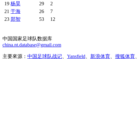
19
杨昊
29
2
21
于海
26
7
23
郑智
53
12
中国国家足球队数据库
china.nt.database@gmail.com
主要來源：
中国足球队战记
、
Yansfield
、
新浪体育
、
搜狐体育