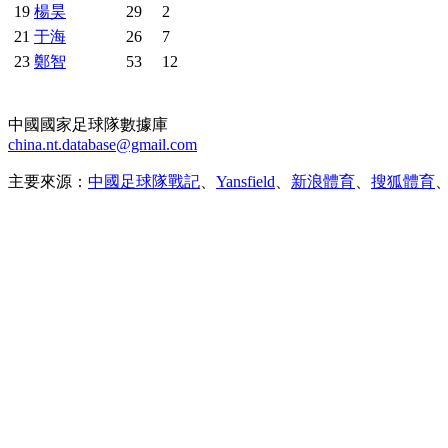
19
楊昊
29
2
21
于海
26
7
23
鄭智
53
12
中國國家足球隊數據庫
china.nt.database@gmail.com
主要來源：
中國足球隊戰記
、
Yansfield
、
新浪體育
、
搜狐體育