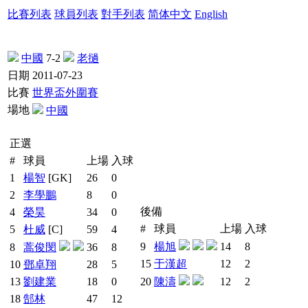
比賽列表
球員列表
對手列表
简体中文
English
中國
7-2
老撾
日期
2011-07-23
比賽
世界盃外圍賽
場地
中國
正選
#
球員
上場
入球
1
楊智
[GK]
26
0
2
李學鵬
8
0
後備
4
榮昊
34
0
#
球員
上場
入球
5
杜威
[C]
59
4
9
楊旭
14
8
8
蒿俊閔
36
8
15
于漢超
12
2
10
鄧卓翔
28
5
13
劉建業
18
0
20
陳濤
12
2
18
郜林
47
12