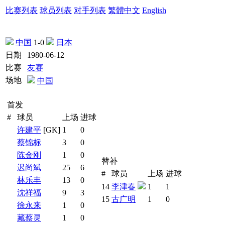
比赛列表
球员列表
对手列表
繁體中文
English
中国
1-0
日本
日期
1980-06-12
比赛
友赛
场地
中国
首发
#
球员
上场
进球
许建平
[GK]
1
0
蔡锦标
3
0
陈金刚
1
0
替补
迟尚斌
25
6
#
球员
上场
进球
林乐丰
13
0
14
李津春
1
1
沈祥福
9
3
15
古广明
1
0
徐永来
1
0
藏蔡灵
1
0