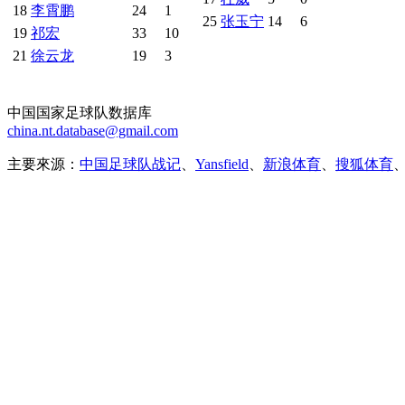
18
李霄鹏
24
1
25
张玉宁
14
6
19
祁宏
33
10
21
徐云龙
19
3
中国国家足球队数据库
china.nt.database@gmail.com
主要來源：
中国足球队战记
、
Yansfield
、
新浪体育
、
搜狐体育