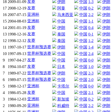
友赛
18
2009-01-09
伊朗
中国
1-3
伊朗
友赛
17
2008-12-19
阿曼
中国
0-2
伊朗
亚洲杯
16
2007-07-15
马来西亚
中国
2-2
伊朗
亚洲杯
15
2004-08-03
中国
中国
1-1
伊朗
友赛
14
2001-01-19
伊朗
中国
0-4
伊朗
友赛
13
1998-12-16
泰国
中国
0-1
伊朗
友赛
12
1998-12-12
泰国
中国
1-2
伊朗
世界杯预选赛
11
1997-10-17
伊朗
中国
1-4
伊朗
世界杯预选赛
10
1997-09-13
中国
中国
2-4
伊朗
友赛
9
1997-04-27
中国
中国
0-0
伊朗
友赛
8
1994-10-07
日本
中国
1-0
伊朗
世界杯预选赛
7
1989-07-22
伊朗
中国
2-3
伊朗
世界杯预选赛
6
1989-07-15
中国
中国
2-0
伊朗
亚洲杯
5
1988-12-17
卡塔尔
中国
0-0
伊朗
友赛
4
1986-05-28
中国
中国
2-1
伊朗
亚洲杯
3
1984-12-03
新加坡
中国
0-2
伊朗
亚洲杯
2
1980-09-20
科威特
中国
2-2
伊朗
亚洲杯