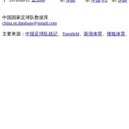
1
1976-06-11
伊朗
中国
0-2
伊朗
中国国家足球队数据库
china.nt.database@gmail.com
主要來源：
中国足球队战记
、
Yansfield
、
新浪体育
、
搜狐体育