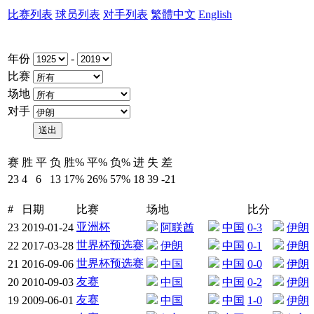
比赛列表
球员列表
对手列表
繁體中文
English
年份
-
比赛
场地
对手
赛
胜
平
负
胜%
平%
负%
进
失
差
23
4
6
13
17%
26%
57%
18
39
-21
#
日期
比赛
场地
比分
亚洲杯
23
2019-01-24
阿联酋
中国
0-3
伊朗
世界杯预选赛
22
2017-03-28
伊朗
中国
0-1
伊朗
世界杯预选赛
21
2016-09-06
中国
中国
0-0
伊朗
友赛
20
2010-09-03
中国
中国
0-2
伊朗
友赛
19
2009-06-01
中国
中国
1-0
伊朗