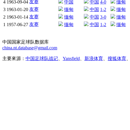
友赛
4
1963-09-04
中国
中国
4-0
缅甸
友赛
3
1963-01-20
缅甸
中国
1-2
缅甸
友赛
2
1963-01-14
缅甸
中国
3-0
缅甸
友赛
1
1957-06-27
缅甸
中国
1-2
缅甸
中国国家足球队数据库
china.nt.database@gmail.com
主要來源：
中国足球队战记
、
Yansfield
、
新浪体育
、
搜狐体育