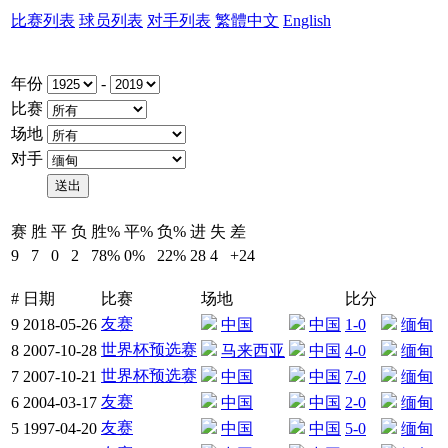
比赛列表
球员列表
对手列表
繁體中文
English
年份
-
比赛
场地
对手
赛
胜
平
负
胜%
平%
负%
进
失
差
9
7
0
2
78%
0%
22%
28
4
+24
#
日期
比赛
场地
比分
友赛
9
2018-05-26
中国
中国
1-0
缅甸
世界杯预选赛
8
2007-10-28
马来西亚
中国
4-0
缅甸
世界杯预选赛
7
2007-10-21
中国
中国
7-0
缅甸
友赛
6
2004-03-17
中国
中国
2-0
缅甸
友赛
5
1997-04-20
中国
中国
5-0
缅甸