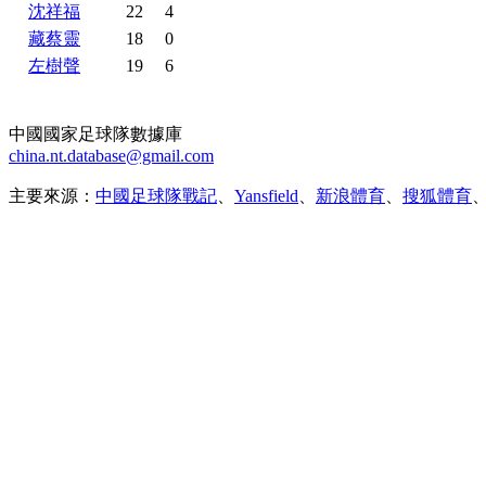
沈祥福
22
4
藏蔡靈
18
0
左樹聲
19
6
中國國家足球隊數據庫
china.nt.database@gmail.com
主要來源：
中國足球隊戰記
、
Yansfield
、
新浪體育
、
搜狐體育