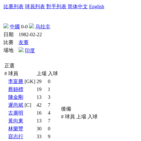
比賽列表
球員列表
對手列表
简体中文
English
中國
0-0
乌拉圭
日期
1982-02-22
比賽
友賽
場地
印度
正選
#
球員
上場
入球
李富勝
[GK]
29
0
蔡錦標
19
1
陳金剛
13
3
遲尚斌
[C]
42
7
後備
古廣明
16
4
#
球員
上場
入球
黃向東
13
7
林樂豐
30
0
容志行
33
9